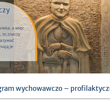
czy
wieka, a więc
, to znaczy
kazywać
iają je
gram wychowawczo – profilaktyc