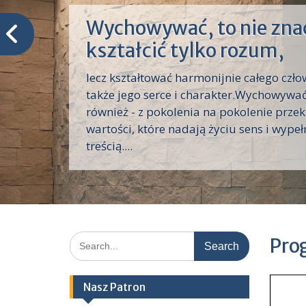
Wychowywać, to nie zna
kształcić tylko rozum,
lecz kształtować harmonijnie całego czło
także jego serce i charakter.Wychowywać
również - z pokolenia na pokolenie prze
wartości, które nadają życiu sens i wypełn
treścią....
Search
Pro
for:
Nasz Patron