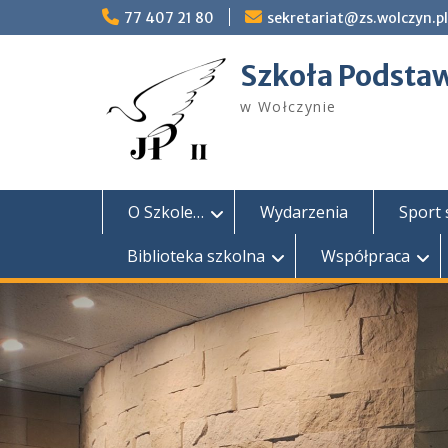
do
Skip
77 407 21 80
sekretariat@zs.wolczyn.pl
treści
to
content
Szkoła Podstaw
w Wołczynie
O Szkole…
Wydarzenia
Sport 
Biblioteka szkolna
Współpraca